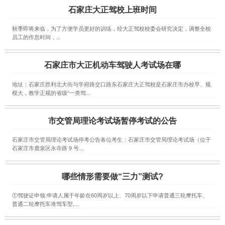
石家庄大正驾校上班时间
秋季即将来临，为了方便学员更好的训练，经大正驾校校委会研究决定，调整全校
员工的作息时间，...
石家庄市大正机动车驾驶人考试场在哪
地址：石家庄胜利北大街与学府路交口路东石家庄大正驾校是石家庄市办校早、规
模大，教学正规的省级“一类驾...
市交管局理论考试场暂停考试的公告
石家庄市交管局理论考试场停考公告各位考生：石家庄市交管局理论考试场（位于
石家庄市鹿泉区永寺路 9 号...
哪些情形需要做“三力”测试?
①驾驶证申领:申请人属于年龄在60周岁以上、70周岁以下申请普通三轮摩托车、
普通二轮摩托车准驾车型,...