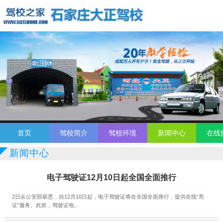
首页
驾校简介
驾校环境
新闻中心
在线
新闻中心
电子驾驶证12月10日起全国全面推行
2日从公安部获悉，自12月10日起，电子驾驶证将在全国全面推行，提供在线“亮
证”服务。此前，驾驶证电...