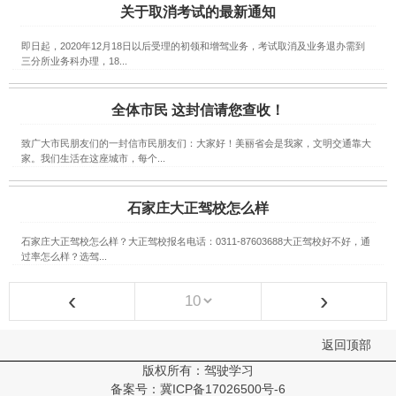
关于取消考试的最新通知
即日起，2020年12月18日以后受理的初领和增驾业务，考试取消及业务退办需到
三分所业务科办理，18...
全体市民 这封信请您查收！
致广大市民朋友们的一封信市民朋友们：大家好！美丽省会是我家，文明交通靠大
家。我们生活在这座城市，每个...
石家庄大正驾校怎么样
石家庄大正驾校怎么样？大正驾校报名电话：0311-87603688大正驾校好不好，通
过率怎么样？选驾...
‹
›
返回顶部
版权所有：驾驶学习
备案号：
冀ICP备17026500号-6