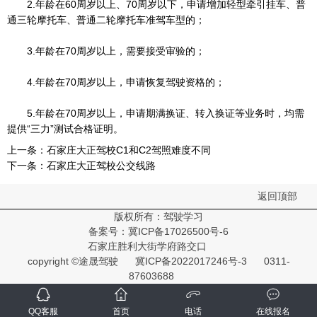
2.年龄在60周岁以上、70周岁以下，申请增加轻型牵引挂车、普
通三轮摩托车、普通二轮摩托车准驾车型的；
3.年龄在70周岁以上，需要接受审验的；
4.年龄在70周岁以上，申请恢复驾驶资格的；
5.年龄在70周岁以上，申请期满换证、转入换证等业务时，均需
提供“三力”测试合格证明。
上一条：
石家庄大正驾校C1和C2驾照难度不同
下一条：
石家庄大正驾校公交线路
返回顶部
版权所有：驾驶学习
备案号：
冀ICP备17026500号-6
石家庄胜利大街学府路交口
copyright ©途晟驾驶
冀ICP备2022017246号-3
0311-
87603688
QQ客服
首页
电话
在线报名