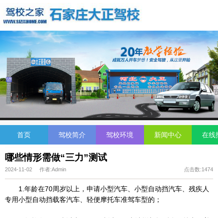
首页
驾校简介
驾校环境
新闻中心
在线
哪些情形需做“三力”测试
2024-11-02 作者:Admin
点击数:1474
1.年龄在70周岁以上，申请小型汽车、小型自动挡汽车、残疾人
专用小型自动挡载客汽车、轻便摩托车准驾车型的；