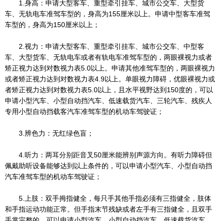
1.身高：申请大型客车、重型牵引挂车、城市公交车、大型货
车、无轨电车准驾车型的，身高为155厘米以上。申请中型客车准驾
车型的，身高为150厘米以上；
2.视力：申请大型客车、重型牵引挂车、城市公交车、中型客
车、大型货车、无轨电车或者有轨电车准驾车型的，两眼裸视力或者
矫正视力达到对数视力表5.0以上。申请其他准驾车型的，两眼裸视力
或者矫正视力达到对数视力表4.9以上。单眼视力障碍，优眼裸视力或
者矫正视力达到对数视力表5.0以上，且水平视野达到150度的，可以
申请小型汽车、小型自动挡汽车、低速载货汽车、三轮汽车、残疾人
专用小型自动挡载客汽车准驾车型的机动车驾驶证；
3.辨色力：无红绿色盲；
4.听力：两耳分别距音叉50厘米能辨别声源方向。有听力障碍但
佩戴助听设备能够达到以上条件的，可以申请小型汽车、小型自动挡
汽车准驾车型的机动车驾驶证；
5.上肢：双手拇指健全，每只手其他手指必须有三指健全，肢体
和手指运动功能正常。但手指末节残缺或者左手有三指健全，且双手
手掌完整的，可以申请小型汽车、小型自动挡汽车、低速载货汽车、